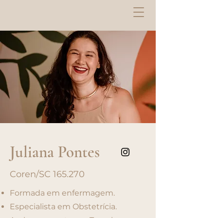
Juliana Pontes
Coren/SC 165.270
Formada em enfermagem.
Especialista em Obstetrícia.