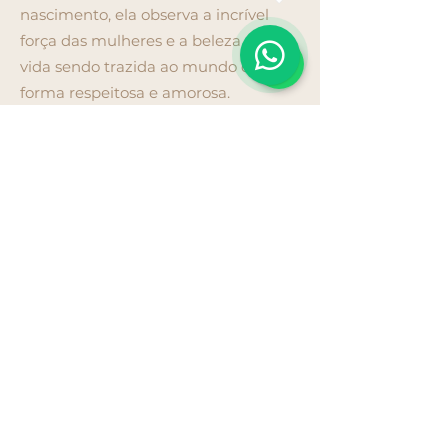
nascimento, ela observa a incrível
1
força das mulheres e a beleza da
vida sendo trazida ao mundo de
forma respeitosa e amorosa.
Sua jornada, desde a enfermagem
intensiva até se tornar uma parteira
dedicada a partos domiciliares e
hospitalares, tem sido
profundamente enriquecedora. A
cada dia, ela continua aprendendo
com as mulheres que acompanha e
testemunhando o milagre do
nascimento. Sua paixão por esse
trabalho cresce a cada dia.