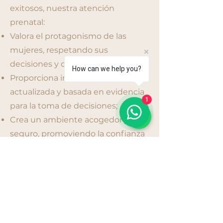
exitosos, nuestra atención
prenatal:
Valora el protagonismo de las
mujeres, respetando sus
decisiones y creencias;
How can we help you?
Proporciona información clara,
actualizada y basada en evidencia
1
para la toma de decisiones;
Crea un ambiente acogedor y
seguro, promoviendo la confianza
y la unión.
Aquí creemos que la atención
prenatal no es sólo apoyo técnico,
sino un viaje de cuidado y
transformación, donde se anima a