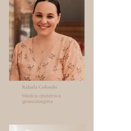
Rafaela Colombi
Médica obstetra e
ginecolosgista